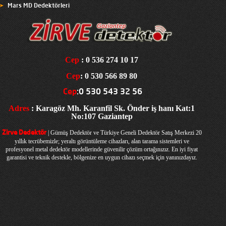
Mars MD Dedektörleri
Cep
: 0 536 274 10 17
Cep
: 0 530 566 89 80
Cep
:0 530 543 32 56
Adres
: Karagöz Mh. Karanfil Sk. Önder iş hanı Kat:1
No:107 Gaziantep
| Gümüş Dedektör ve Türkiye Geneli Dedektör Satış Merkezi
20
Zirve Dedektör
yıllık tecrübemizle; yeraltı görüntüleme cihazları, alan tarama sistemleri ve
profesyonel metal dedektör modellerinde güvenilir çözüm ortağınızız. En iyi fiyat
garantisi ve teknik destekle, bölgenize en uygun cihazı seçmek için yanınızdayız.